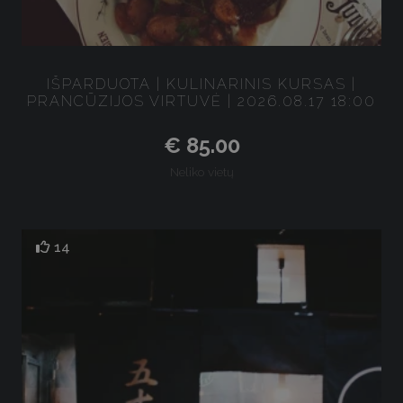
IŠPARDUOTA | KULINARINIS KURSAS |
PRANCŪZIJOS VIRTUVĖ | 2026.08.17 18:00
€ 85.00
Neliko vietų
14