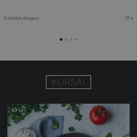
Skaityti daugiau...
0
KURSAI
14