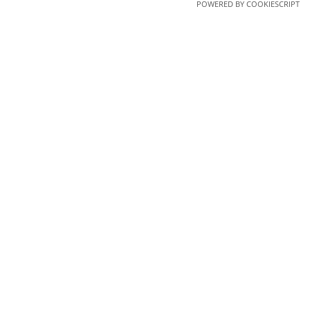
POWERED BY COOKIESCRIPT
ČIOPČIOP - TAI
ČIOP ČIOP – gimtadieniai, įmonių komandos formavimo
renginiai, kūrybiški vestuvių sprendimai, kulinariniai kursai,
išvažiuojamieji renginiai ir kiti gastronominiai sprendimai.