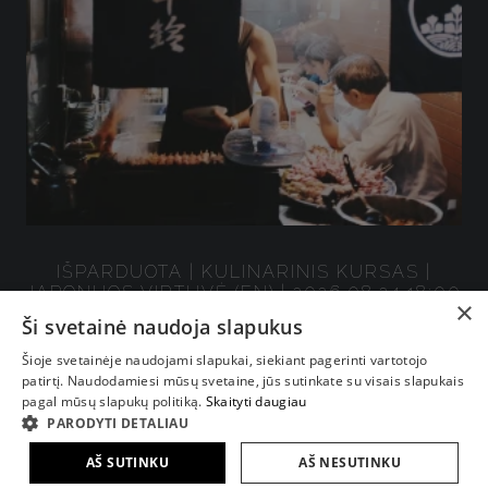
IŠPARDUOTA | KULINARINIS KURSAS |
JAPONIJOS VIRTUVĖ (EN) | 2026.08.24 18:00
×
Ši svetainė naudoja slapukus
€ 85.00
Šioje svetainėje naudojami slapukai, siekiant pagerinti vartotojo
Neliko vietų
patirtį. Naudodamiesi mūsų svetaine, jūs sutinkate su visais slapukais
pagal mūsų slapukų politiką.
Skaityti daugiau
PARODYTI DETALIAU
AŠ SUTINKU
AŠ NESUTINKU
VISI KURSAI